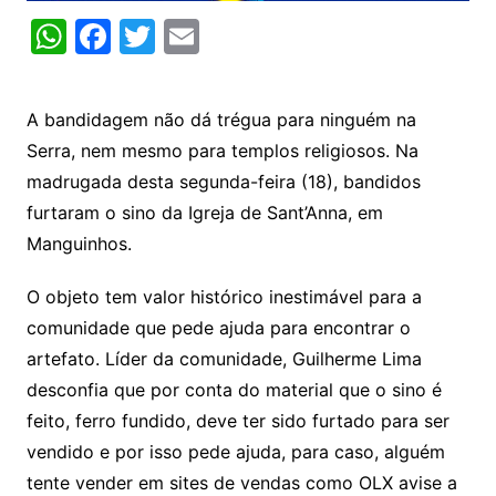
W
F
T
E
h
a
w
m
at
c
itt
ai
A bandidagem não dá trégua para ninguém na
s
e
er
l
Serra, nem mesmo para templos religiosos. Na
A
b
madrugada desta segunda-feira (18), bandidos
p
o
furtaram o sino da Igreja de Sant’Anna, em
p
o
Manguinhos.
k
O objeto tem valor histórico inestimável para a
comunidade que pede ajuda para encontrar o
artefato. Líder da comunidade, Guilherme Lima
desconfia que por conta do material que o sino é
feito, ferro fundido, deve ter sido furtado para ser
vendido e por isso pede ajuda, para caso, alguém
tente vender em sites de vendas como OLX avise a