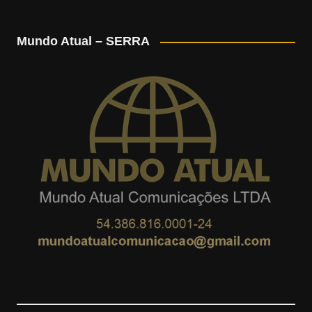
n
o
o
e
Mundo Atual – SERRA
s
o
u
e
t
g
T
d
a
l
u
g
e
b
r
M
e
a
a
m
p
s