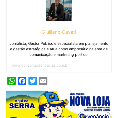
Giulliano Cavati
Jornalista, Gestor Público e especialista em planejamento
e gestão estratégica e atua como empresário na área de
comunicação e marketing político.
www.consorciodenoticias.com.br
W
F
T
E
h
a
w
m
at
c
itt
ai
s
e
er
l
A
b