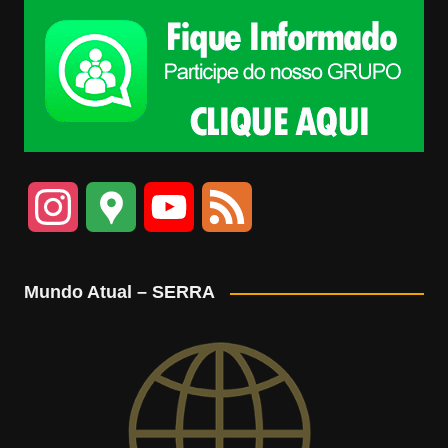
I
G
Y
F
n
o
o
e
Mundo Atual – SERRA
s
o
u
e
t
g
T
d
a
l
u