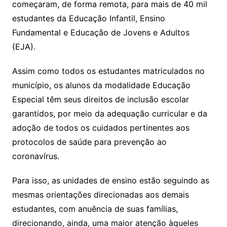
s
e
er
l
começaram, de forma remota, para mais de 40 mil
A
b
estudantes da Educação Infantil, Ensino
p
o
Fundamental e Educação de Jovens e Adultos
p
o
(EJA).
k
Assim como todos os estudantes matriculados no
município, os alunos da modalidade Educação
Especial têm seus direitos de inclusão escolar
garantidos, por meio da adequação curricular e da
adoção de todos os cuidados pertinentes aos
protocolos de saúde para prevenção ao
coronavírus.
Para isso, as unidades de ensino estão seguindo as
mesmas orientações direcionadas aos demais
estudantes, com anuência de suas famílias,
direcionando, ainda, uma maior atenção àqueles