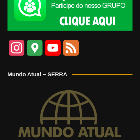
I
G
Y
F
n
o
o
e
Mundo Atual – SERRA
s
o
u
e
t
g
T
d
a
l
u
g
e
b