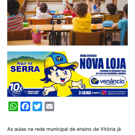
W
F
T
E
h
a
w
m
at
c
itt
ai
As aulas na rede municipal de ensino de Vitória já