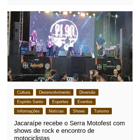
Cultura
Desenvolvimento
Diversão
Espírito Santo
Esportes
Eventos
Informações
Notícias
Shows
Turismo
Jacaraípe recebe o Serra Motofest com
shows de rock e encontro de
motociclistas