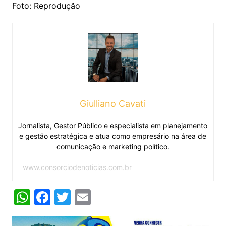
Foto: Reprodução
Giulliano Cavati
Jornalista, Gestor Público e especialista em planejamento
e gestão estratégica e atua como empresário na área de
comunicação e marketing político.
www.consorciodenoticias.com.br
W
F
T
E
h
a
w
m