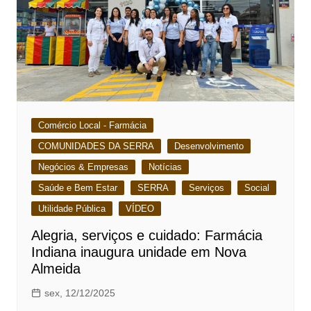
Comércio Local - Farmácia
COMUNIDADES DA SERRA
Desenvolvimento
Negócios & Empresas
Notícias
Saúde e Bem Estar
SERRA
Serviços
Social
Utilidade Pública
VÍDEO
Alegria, serviços e cuidado: Farmácia
Indiana inaugura unidade em Nova
Almeida
sex, 12/12/2025