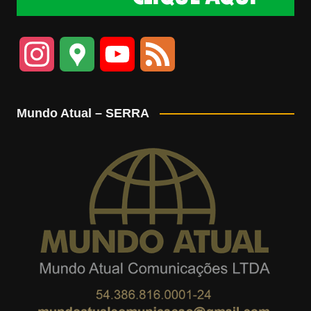
I
G
Y
F
n
o
o
e
Mundo Atual – SERRA
s
o
u
e
t
g
T
d
a
l
u
g
e
b
r
M
e
a
a