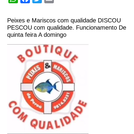
h
a
w
m
at
c
itt
ai
Peixes e Mariscos com qualidade DISCOU
s
e
er
l
PESCOU com qualidade. Funcionamento De
A
b
quinta feira A domingo
p
o
p
o
k