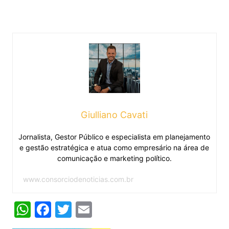
Giulliano Cavati
Jornalista, Gestor Público e especialista em planejamento
e gestão estratégica e atua como empresário na área de
comunicação e marketing político.
www.consorciodenoticias.com.br
W
F
T
E
h
a
w
m