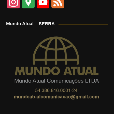
I
G
Y
F
n
o
o
e
Mundo Atual – SERRA
s
o
u
e
t
g
T
d
a
l
u
g
e
b
r
M
e
a
a
m
p