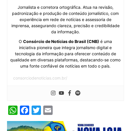
Jornalista e corretora ortográfica. Atua na revisão,
padronização e produção de conteúdo jornalístico, com
experiência em rede de notícias e assessoria de
imprensa, assegurando clareza, precisão e credibilidade
da informação.
O
Consórcio de Notícias do Brasil (CNB)
é uma
iniciativa pioneira que integra jornalismo digital e
tecnologia da informação para oferecer conteúdo de
qualidade em diversas plataformas, destacando-se como
uma fonte confiável de notícias em todo o país.
consorciodenoticias.com.br/
W
F
T
E
h
a
w
m
at
c
itt
ai