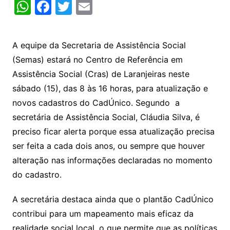
W
F
T
E
h
a
w
m
at
c
itt
ai
A equipe da Secretaria de Assistência Social
s
e
er
l
(Semas) estará no Centro de Referência em
A
b
Assistência Social (Cras) de Laranjeiras neste
p
o
sábado (15), das 8 às 16 horas, para atualização e
p
o
novos cadastros do CadÚnico. Segundo a
k
secretária de Assistência Social, Cláudia Silva, é
preciso ficar alerta porque essa atualização precisa
ser feita a cada dois anos, ou sempre que houver
alteração nas informações declaradas no momento
do cadastro.
A secretária destaca ainda que o plantão CadÚnico
contribui para um mapeamento mais eficaz da
realidade social local, o que permite que as políticas