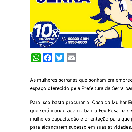
W
F
T
E
h
a
w
m
at
c
itt
ai
As mulheres serranas que sonham em empreen
s
e
er
l
espaço oferecido pela Prefeitura da Serra pa
A
b
p
o
Para isso basta procurar a Casa da Mulher
que será inaugurada no bairro Feu Rosa na s
p
o
mulheres capacitação e orientação para qu
k
para alcançarem sucesso em suas atividades.