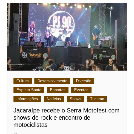
Cultura
Desenvolvimento
Diversão
Espírito Santo
Esportes
Eventos
Informações
Notícias
Shows
Turismo
Jacaraípe recebe o Serra Motofest com
shows de rock e encontro de
motociclistas