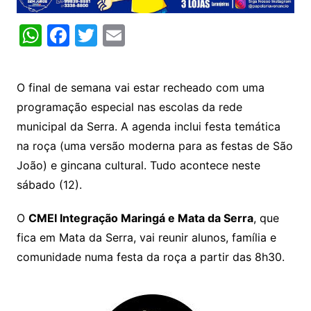
W
F
T
E
h
a
w
m
at
c
itt
ai
O final de semana vai estar recheado com uma
s
e
er
l
programação especial nas escolas da rede
A
b
municipal da Serra. A agenda inclui festa temática
p
o
na roça (uma versão moderna para as festas de São
p
o
João) e gincana cultural. Tudo acontece neste
k
sábado (12).
O
CMEI Integração Maringá e Mata da Serra
, que
fica em Mata da Serra, vai reunir alunos, família e
comunidade numa festa da roça a partir das 8h30.