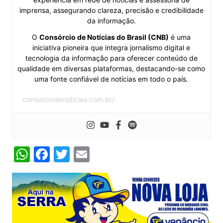
imprensa, assegurando clareza, precisão e credibilidade
da informação.
O
Consórcio de Notícias do Brasil (CNB)
é uma
iniciativa pioneira que integra jornalismo digital e
tecnologia da informação para oferecer conteúdo de
qualidade em diversas plataformas, destacando-se como
uma fonte confiável de notícias em todo o país.
consorciodenoticias.com.br/
W
F
T
E
h
a
w
m
at
c
itt
ai
s
e
er
l
A
b