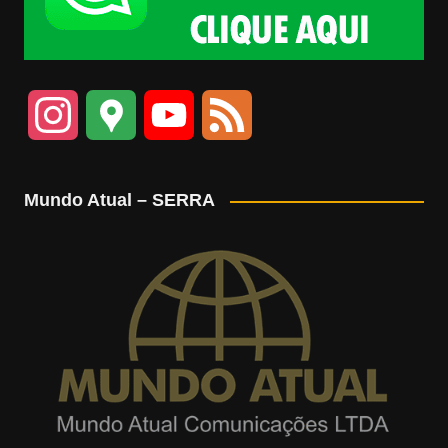
I
G
Y
F
n
o
o
e
Mundo Atual – SERRA
s
o
u
e
t
g
T
d
a
l
u
g
e
b
r
M
e