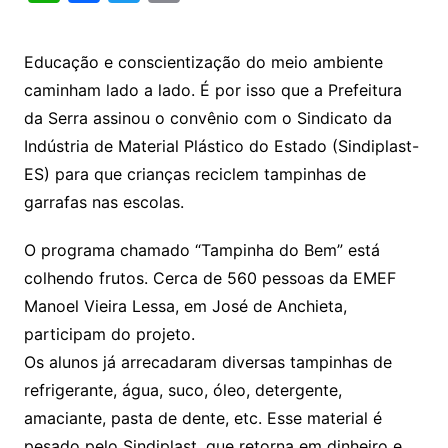
h
a
w
m
at
c
itt
ai
Educação e conscientização do meio ambiente
s
e
er
l
caminham lado a lado. É por isso que a Prefeitura
A
b
da Serra assinou o convênio com o Sindicato da
p
o
Indústria de Material Plástico do Estado (Sindiplast-
p
o
ES) para que crianças reciclem tampinhas de
k
garrafas nas escolas.
O programa chamado “Tampinha do Bem” está
colhendo frutos. Cerca de 560 pessoas da EMEF
Manoel Vieira Lessa, em José de Anchieta,
participam do projeto.
Os alunos já arrecadaram diversas tampinhas de
refrigerante, água, suco, óleo, detergente,
amaciante, pasta de dente, etc. Esse material é
pesado pelo Sindiplast, que retorna em dinheiro e