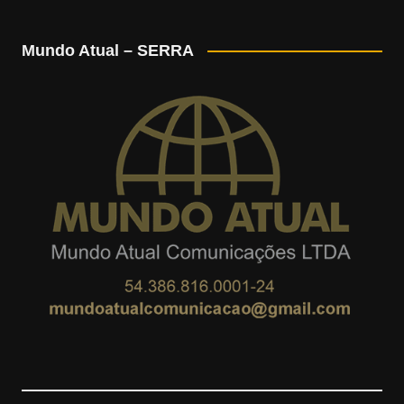
n
o
o
e
Mundo Atual – SERRA
s
o
u
e
t
g
T
d
a
l
u
g
e
b
r
M
e
a
a
m
p
s