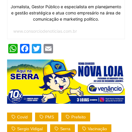
Jornalista, Gestor Público e especialista em planejamento
e gestão estratégica e atua como empresário na área de
comunicação e marketing político.
www.consorciodenoticias.com.br
W
F
T
E
h
a
w
m
at
c
itt
ai
s
e
er
l
A
b
p
o
p
o
k
Covid
PMS
Prefeito
Sergio Vidigal
Serra
Vacinação