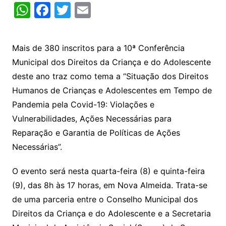
W
F
T
E
h
a
w
m
at
c
itt
ai
Mais de 380 inscritos para a 10ª Conferência
s
e
er
l
Municipal dos Direitos da Criança e do Adolescente
A
b
deste ano traz como tema a “Situação dos Direitos
p
o
Humanos de Crianças e Adolescentes em Tempo de
p
o
Pandemia pela Covid-19: Violações e
k
Vulnerabilidades, Ações Necessárias para
Reparação e Garantia de Políticas de Ações
Necessárias”.
O evento será nesta quarta-feira (8) e quinta-feira
(9), das 8h às 17 horas, em Nova Almeida. Trata-se
de uma parceria entre o Conselho Municipal dos
Direitos da Criança e do Adolescente e a Secretaria