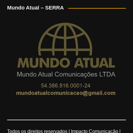
Mundo Atual – SERRA
s
o
u
e
t
g
T
d
a
l
u
g
e
b
r
M
e
a
a
m
p
s
Todos os direitos reservados | Impacto Comunicação |