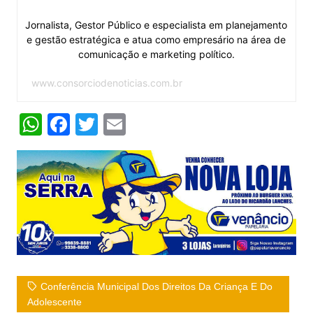
Jornalista, Gestor Público e especialista em planejamento
e gestão estratégica e atua como empresário na área de
comunicação e marketing político.
www.consorciodenoticias.com.br
W
F
T
E
h
a
w
m
at
c
itt
ai
s
e
er
l
A
b
p
o
p
o
k
Conferência Municipal Dos Direitos Da Criança E Do
Adolescente