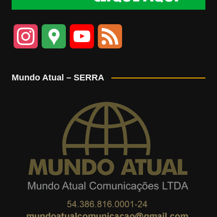
I
G
Y
F
n
o
o
e
Mundo Atual – SERRA
s
o
u
e
t
g
T
d
a
l
u
g
e
b
r
M
e
a
a