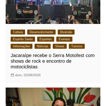
Cultura
Desenvolvimento
Diversão
Espírito Santo
Esportes
Eventos
Informações
Notícias
Shows
Turismo
Jacaraípe recebe o Serra Motofest com
shows de rock e encontro de
motociclistas
dom, 02/08/2026