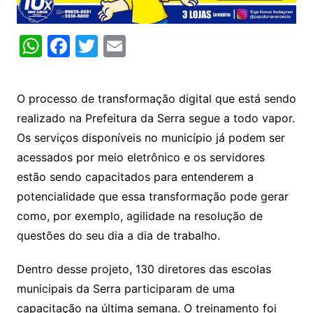
W
F
T
E
h
a
w
m
at
c
itt
ai
O processo de transformação digital que está sendo
s
e
er
l
realizado na Prefeitura da Serra segue a todo vapor.
A
b
Os serviços disponíveis no município já podem ser
p
o
acessados por meio eletrônico e os servidores
p
o
estão sendo capacitados para entenderem a
k
potencialidade que essa transformação pode gerar
como, por exemplo, agilidade na resolução de
questões do seu dia a dia de trabalho.
Dentro desse projeto, 130 diretores das escolas
municipais da Serra participaram de uma
capacitação na última semana. O treinamento foi