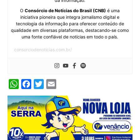
da informação.
O
Consórcio de Notícias do Brasil (CNB)
é uma
iniciativa pioneira que integra jornalismo digital e
tecnologia da informação para oferecer conteúdo de
qualidade em diversas plataformas, destacando-se como
uma fonte confiável de notícias em todo o país.
consorciodenoticias.com.br/
W
F
T
E
h
a
w
m
at
c
itt
ai
s
e
er
l
A
b
p
o