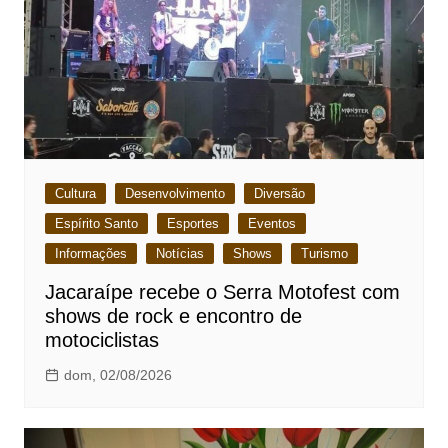
Cultura
Desenvolvimento
Diversão
Espírito Santo
Esportes
Eventos
Informações
Notícias
Shows
Turismo
Jacaraípe recebe o Serra Motofest com
shows de rock e encontro de
motociclistas
dom, 02/08/2026