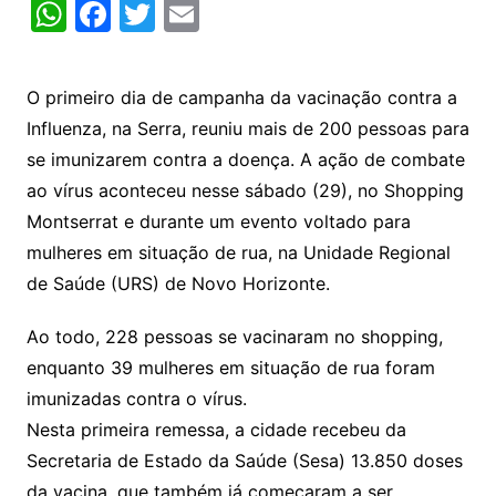
W
F
T
E
h
a
w
m
at
c
itt
ai
O primeiro dia de campanha da vacinação contra a
s
e
er
l
Influenza, na Serra, reuniu mais de 200 pessoas para
A
b
se imunizarem contra a doença. A ação de combate
p
o
ao vírus aconteceu nesse sábado (29), no Shopping
p
o
Montserrat e durante um evento voltado para
k
mulheres em situação de rua, na Unidade Regional
de Saúde (URS) de Novo Horizonte.
Ao todo, 228 pessoas se vacinaram no shopping,
enquanto 39 mulheres em situação de rua foram
imunizadas contra o vírus.
Nesta primeira remessa, a cidade recebeu da
Secretaria de Estado da Saúde (Sesa) 13.850 doses
da vacina, que também já começaram a ser