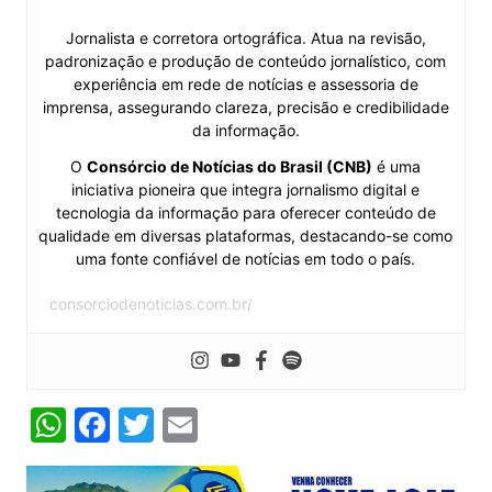
Jornalista e corretora ortográfica. Atua na revisão,
padronização e produção de conteúdo jornalístico, com
experiência em rede de notícias e assessoria de
imprensa, assegurando clareza, precisão e credibilidade
da informação.
O
Consórcio de Notícias do Brasil (CNB)
é uma
iniciativa pioneira que integra jornalismo digital e
tecnologia da informação para oferecer conteúdo de
qualidade em diversas plataformas, destacando-se como
uma fonte confiável de notícias em todo o país.
consorciodenoticias.com.br/
W
F
T
E
h
a
w
m