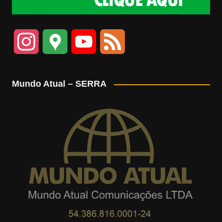
I
G
Y
F
n
o
o
e
Mundo Atual – SERRA
s
o
u
e
t
g
T
d
a
l
u
g
e
b
r
M
e
a
a